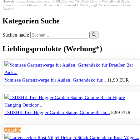
Hinweis:
Letzte Aktualisierung am 8.08.2026 der *Affiliate Links (=Werbelinks)| Bilder ,
Preise und Produkttexte von Amazon API,
Preis inkl. MwSt., zzgl. Versandkosten - keine
Gewähr
Kategorien Suche
Suchen nach:
Lieblingsprodukte (Werbung*)
Yomisee Gartenzwerge für Außen, Gartendeko für...
11,99 EUR
LSDZHK Tree Hugger Garden Statue, Gnome Resin...
8,99 EUR
Angebot