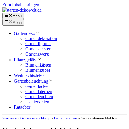
Zum Inhalt springen
Menü
Menü
Gartendeko
Gartendekoration
Gartenfiguren
Gartenstecker
Gartenzwerg
Pflanzgefäße
Blumenkästen
Blumenkübel
Weihnachtsdeko
Gartenbeleuchtung
Gartenfackel
Gartenlaternen
Gartenleuchten
Lichterketten
Ratgeber
Startseite
»
Gartenbeleuchtung
»
Gartenlaternen
»
Gartenlaternen Elektrisch