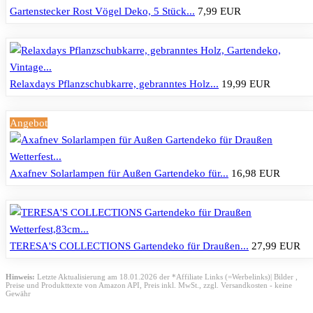
Gartenstecker Rost Vögel Deko, 5 Stück...
7,99 EUR
Relaxdays Pflanzschubkarre, gebranntes Holz...
19,99 EUR
Angebot
Axafnev Solarlampen für Außen Gartendeko für...
16,98 EUR
TERESA'S COLLECTIONS Gartendeko für Draußen...
27,99 EUR
Hinweis:
Letzte Aktualisierung am 18.01.2026 der *Affiliate Links (=Werbelinks)| Bilder ,
Preise und Produkttexte von Amazon API,
Preis inkl. MwSt., zzgl. Versandkosten - keine
Gewähr