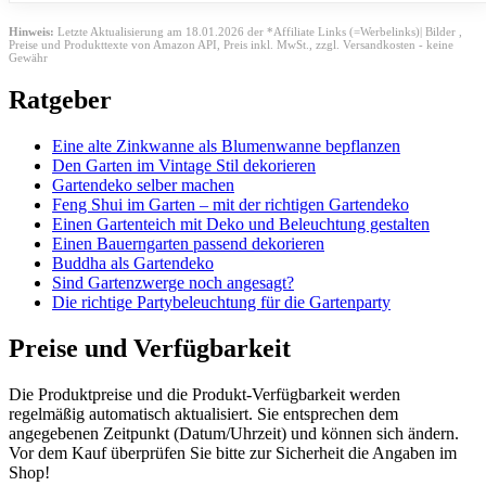
Hinweis:
Letzte Aktualisierung am 18.01.2026 der *Affiliate Links (=Werbelinks)| Bilder ,
Preise und Produkttexte von Amazon API,
Preis inkl. MwSt., zzgl. Versandkosten - keine
Gewähr
Ratgeber
Eine alte Zinkwanne als Blumenwanne bepflanzen
Den Garten im Vintage Stil dekorieren
Gartendeko selber machen
Feng Shui im Garten – mit der richtigen Gartendeko
Einen Gartenteich mit Deko und Beleuchtung gestalten
Einen Bauerngarten passend dekorieren
Buddha als Gartendeko
Sind Gartenzwerge noch angesagt?
Die richtige Partybeleuchtung für die Gartenparty
Preise und Verfügbarkeit
Die Produktpreise und die Produkt-Verfügbarkeit werden
regelmäßig automatisch aktualisiert. Sie entsprechen dem
angegebenen Zeitpunkt (Datum/Uhrzeit) und können sich ändern.
Vor dem Kauf überprüfen Sie bitte zur Sicherheit die Angaben im
Shop!