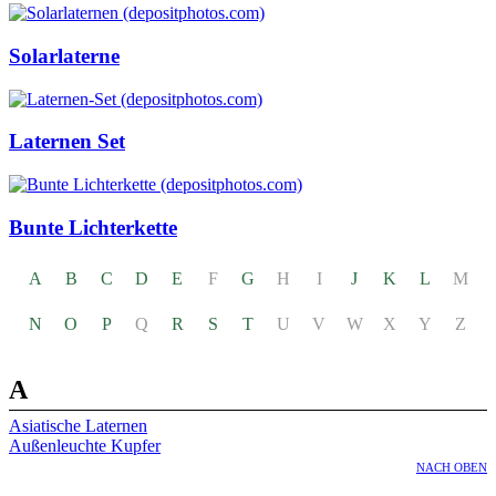
Solarlaterne
Laternen Set
Bunte Lichterkette
A
B
C
D
E
F
G
H
I
J
K
L
M
N
O
P
Q
R
S
T
U
V
W
X
Y
Z
A
Asiatische Laternen
Außenleuchte Kupfer
NACH OBEN