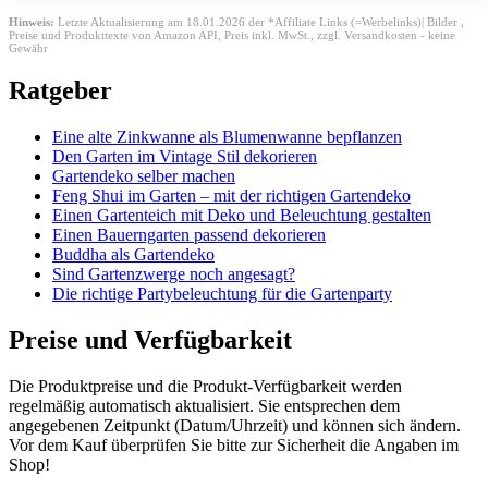
Hinweis:
Letzte Aktualisierung am 18.01.2026 der *Affiliate Links (=Werbelinks)| Bilder ,
Preise und Produkttexte von Amazon API,
Preis inkl. MwSt., zzgl. Versandkosten - keine
Gewähr
Ratgeber
Eine alte Zinkwanne als Blumenwanne bepflanzen
Den Garten im Vintage Stil dekorieren
Gartendeko selber machen
Feng Shui im Garten – mit der richtigen Gartendeko
Einen Gartenteich mit Deko und Beleuchtung gestalten
Einen Bauerngarten passend dekorieren
Buddha als Gartendeko
Sind Gartenzwerge noch angesagt?
Die richtige Partybeleuchtung für die Gartenparty
Preise und Verfügbarkeit
Die Produktpreise und die Produkt-Verfügbarkeit werden
regelmäßig automatisch aktualisiert. Sie entsprechen dem
angegebenen Zeitpunkt (Datum/Uhrzeit) und können sich ändern.
Vor dem Kauf überprüfen Sie bitte zur Sicherheit die Angaben im
Shop!