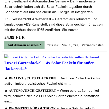
Energieeffizient & Automatischer Sensor – Dank modernster
Solartechnik laden sich die Solar Fackeln tagsüber durch
Sonnenlicht auf und speichern die Energie im integrierten...
IP65 Wasserdicht & Wetterfest – Gefertigt aus robustem und
langlebigem ABS-Kunststoff, sind diese Solarleuchten für außen
mit der Schutzklasse IP65 zertifiziert. Sie trotzen...
25,99 EUR
Preis inkl. MwSt., zzgl. Versandkosten
Auf Amazon ansehen *
Luxari Gartenfackel − 4x Solar Fackeln für außen
flackernd...*
🔥 𝐑𝐄𝐀𝐋𝐈𝐒𝐓𝐈𝐒𝐂𝐇𝐄𝐒 𝐅𝐋𝐀𝐂𝐊𝐄𝐑𝐍 − Die Luxari Solar Fackel für
außen imitiert realistisches Fackellicht mit...
🔥 𝐀𝐔𝐓𝐎𝐌𝐀𝐓𝐈𝐒𝐂𝐇 𝐆𝐄𝐒𝐓𝐄𝐔𝐄𝐑𝐓 − Wenn es draußen dunkel
wird, schalten sich die LED Solar Gartenleuchten automatisch
ein...
🔥 𝐑𝐄𝐆𝐄𝐍𝐅𝐄𝐒𝐓 𝐅Ü𝐑 𝐎𝐔𝐓𝐃𝐎𝐎𝐑 − Unsere Solarfackeln für