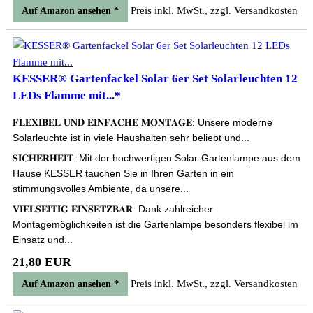
Preis inkl. MwSt., zzgl. Versandkosten
Auf Amazon ansehen *
KESSER® Gartenfackel Solar 6er Set Solarleuchten 12
LEDs Flamme mit...*
𝐅𝐋𝐄𝐗𝐈𝐁𝐄𝐋 𝐔𝐍𝐃 𝐄𝐈𝐍𝐅𝐀𝐂𝐇𝐄 𝐌𝐎𝐍𝐓𝐀𝐆𝐄: Unsere moderne
Solarleuchte ist in viele Haushalten sehr beliebt und...
𝐒𝐈𝐂𝐇𝐄𝐑𝐇𝐄𝐈𝐓: Mit der hochwertigen Solar-Gartenlampe aus dem
Hause KESSER tauchen Sie in Ihren Garten in ein
stimmungsvolles Ambiente, da unsere...
𝐕𝐈𝐄𝐋𝐒𝐄𝐈𝐓𝐈𝐆 𝐄𝐈𝐍𝐒𝐄𝐓𝐙𝐁𝐀𝐑: Dank zahlreicher
Montagemöglichkeiten ist die Gartenlampe besonders flexibel im
Einsatz und...
21,80 EUR
Preis inkl. MwSt., zzgl. Versandkosten
Auf Amazon ansehen *