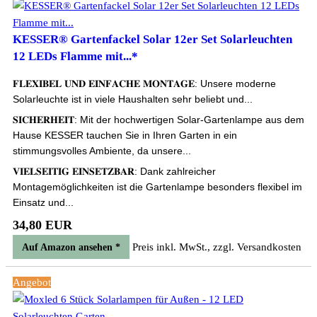
KESSER® Gartenfackel Solar 12er Set Solarleuchten
12 LEDs Flamme mit...*
𝐅𝐋𝐄𝐗𝐈𝐁𝐄𝐋 𝐔𝐍𝐃 𝐄𝐈𝐍𝐅𝐀𝐂𝐇𝐄 𝐌𝐎𝐍𝐓𝐀𝐆𝐄: Unsere moderne
Solarleuchte ist in viele Haushalten sehr beliebt und...
𝐒𝐈𝐂𝐇𝐄𝐑𝐇𝐄𝐈𝐓: Mit der hochwertigen Solar-Gartenlampe aus dem
Hause KESSER tauchen Sie in Ihren Garten in ein
stimmungsvolles Ambiente, da unsere...
𝐕𝐈𝐄𝐋𝐒𝐄𝐈𝐓𝐈𝐆 𝐄𝐈𝐍𝐒𝐄𝐓𝐙𝐁𝐀𝐑: Dank zahlreicher
Montagemöglichkeiten ist die Gartenlampe besonders flexibel im
Einsatz und...
34,80 EUR
Preis inkl. MwSt., zzgl. Versandkosten
Auf Amazon ansehen *
Angebot