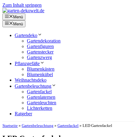
Zum Inhalt springen
Menü
Menü
Gartendeko
Gartendekoration
Gartenfiguren
Gartenstecker
Gartenzwerg
Pflanzgefäße
Blumenkästen
Blumenkübel
Weihnachtsdeko
Gartenbeleuchtung
Gartenfackel
Gartenlaternen
Gartenleuchten
Lichterketten
Ratgeber
Startseite
»
Gartenbeleuchtung
»
Gartenfackel
»
LED Gartenfackel