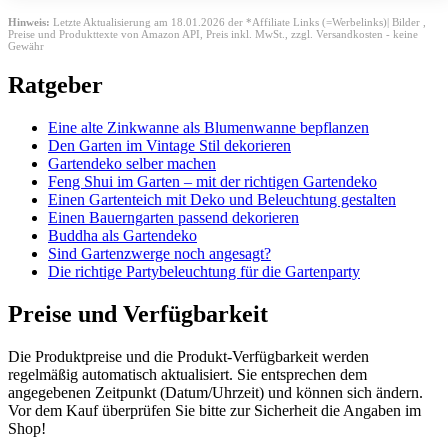
Hinweis:
Letzte Aktualisierung am 18.01.2026 der *Affiliate Links (=Werbelinks)| Bilder ,
Preise und Produkttexte von Amazon API,
Preis inkl. MwSt., zzgl. Versandkosten - keine
Gewähr
Ratgeber
Eine alte Zinkwanne als Blumenwanne bepflanzen
Den Garten im Vintage Stil dekorieren
Gartendeko selber machen
Feng Shui im Garten – mit der richtigen Gartendeko
Einen Gartenteich mit Deko und Beleuchtung gestalten
Einen Bauerngarten passend dekorieren
Buddha als Gartendeko
Sind Gartenzwerge noch angesagt?
Die richtige Partybeleuchtung für die Gartenparty
Preise und Verfügbarkeit
Die Produktpreise und die Produkt-Verfügbarkeit werden
regelmäßig automatisch aktualisiert. Sie entsprechen dem
angegebenen Zeitpunkt (Datum/Uhrzeit) und können sich ändern.
Vor dem Kauf überprüfen Sie bitte zur Sicherheit die Angaben im
Shop!