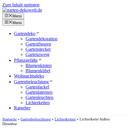
Zum Inhalt springen
Menü
Menü
Gartendeko
Gartendekoration
Gartenfiguren
Gartenstecker
Gartenzwerg
Pflanzgefäße
Blumenkästen
Blumenkübel
Weihnachtsdeko
Gartenbeleuchtung
Gartenfackel
Gartenlaternen
Gartenleuchten
Lichterketten
Ratgeber
Startseite
»
Gartenbeleuchtung
»
Lichterketten
»
Lichterkette Außen
Dimmbar