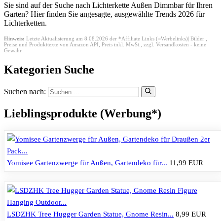
Sie sind auf der Suche nach Lichterkette Außen Dimmbar für Ihren
Garten? Hier finden Sie angesagte, ausgewählte Trends 2026 für
Lichterketten.
Hinweis:
Letzte Aktualisierung am 8.08.2026 der *Affiliate Links (=Werbelinks)| Bilder ,
Preise und Produkttexte von Amazon API,
Preis inkl. MwSt., zzgl. Versandkosten - keine
Gewähr
Kategorien Suche
Suchen nach:
Lieblingsprodukte (Werbung*)
Yomisee Gartenzwerge für Außen, Gartendeko für...
11,99 EUR
LSDZHK Tree Hugger Garden Statue, Gnome Resin...
8,99 EUR