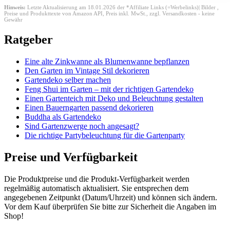
Hinweis:
Letzte Aktualisierung am 18.01.2026 der *Affiliate Links (=Werbelinks)| Bilder ,
Preise und Produkttexte von Amazon API,
Preis inkl. MwSt., zzgl. Versandkosten - keine
Gewähr
Ratgeber
Eine alte Zinkwanne als Blumenwanne bepflanzen
Den Garten im Vintage Stil dekorieren
Gartendeko selber machen
Feng Shui im Garten – mit der richtigen Gartendeko
Einen Gartenteich mit Deko und Beleuchtung gestalten
Einen Bauerngarten passend dekorieren
Buddha als Gartendeko
Sind Gartenzwerge noch angesagt?
Die richtige Partybeleuchtung für die Gartenparty
Preise und Verfügbarkeit
Die Produktpreise und die Produkt-Verfügbarkeit werden
regelmäßig automatisch aktualisiert. Sie entsprechen dem
angegebenen Zeitpunkt (Datum/Uhrzeit) und können sich ändern.
Vor dem Kauf überprüfen Sie bitte zur Sicherheit die Angaben im
Shop!