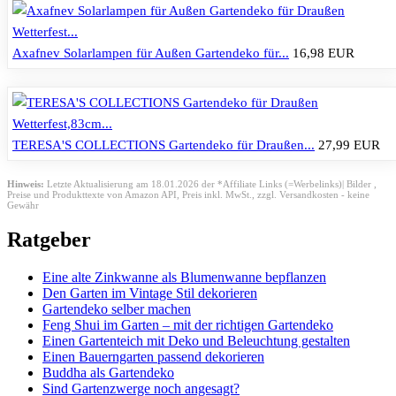
Axafnev Solarlampen für Außen Gartendeko für...
16,98 EUR
TERESA'S COLLECTIONS Gartendeko für Draußen...
27,99 EUR
Hinweis:
Letzte Aktualisierung am 18.01.2026 der *Affiliate Links (=Werbelinks)| Bilder ,
Preise und Produkttexte von Amazon API,
Preis inkl. MwSt., zzgl. Versandkosten - keine
Gewähr
Ratgeber
Eine alte Zinkwanne als Blumenwanne bepflanzen
Den Garten im Vintage Stil dekorieren
Gartendeko selber machen
Feng Shui im Garten – mit der richtigen Gartendeko
Einen Gartenteich mit Deko und Beleuchtung gestalten
Einen Bauerngarten passend dekorieren
Buddha als Gartendeko
Sind Gartenzwerge noch angesagt?