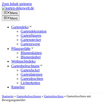
Zum Inhalt springen
Menü
Menü
Gartendeko
Gartendekoration
Gartenfiguren
Gartenstecker
Gartenzwerg
Pflanzgefäße
Blumenkästen
Blumenkübel
Weihnachtsdeko
Gartenbeleuchtung
Gartenfackel
Gartenlaternen
Gartenleuchten
Lichterketten
Ratgeber
Startseite
»
Gartenbeleuchtung
»
Gartenleuchten
»
Gartenleuchten mit
Bewegungsmelder