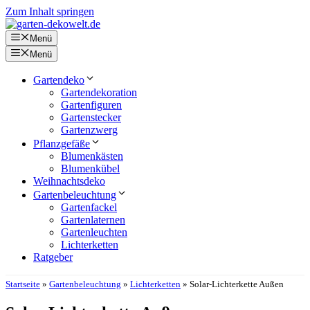
Zum Inhalt springen
Menü
Menü
Gartendeko
Gartendekoration
Gartenfiguren
Gartenstecker
Gartenzwerg
Pflanzgefäße
Blumenkästen
Blumenkübel
Weihnachtsdeko
Gartenbeleuchtung
Gartenfackel
Gartenlaternen
Gartenleuchten
Lichterketten
Ratgeber
Startseite
»
Gartenbeleuchtung
»
Lichterketten
»
Solar-Lichterkette Außen