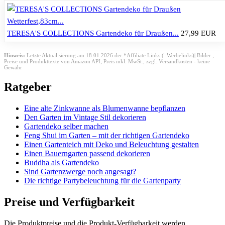
TERESA'S COLLECTIONS Gartendeko für Draußen...
27,99 EUR
Hinweis:
Letzte Aktualisierung am 18.01.2026 der *Affiliate Links (=Werbelinks)| Bilder ,
Preise und Produkttexte von Amazon API,
Preis inkl. MwSt., zzgl. Versandkosten - keine
Gewähr
Ratgeber
Eine alte Zinkwanne als Blumenwanne bepflanzen
Den Garten im Vintage Stil dekorieren
Gartendeko selber machen
Feng Shui im Garten – mit der richtigen Gartendeko
Einen Gartenteich mit Deko und Beleuchtung gestalten
Einen Bauerngarten passend dekorieren
Buddha als Gartendeko
Sind Gartenzwerge noch angesagt?
Die richtige Partybeleuchtung für die Gartenparty
Preise und Verfügbarkeit
Die Produktpreise und die Produkt-Verfügbarkeit werden