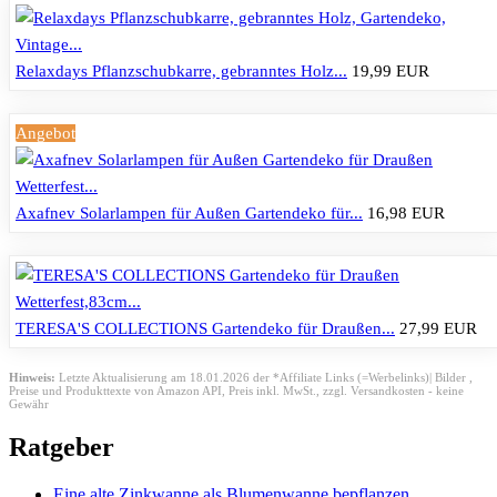
Relaxdays Pflanzschubkarre, gebranntes Holz...
19,99 EUR
Angebot
Axafnev Solarlampen für Außen Gartendeko für...
16,98 EUR
TERESA'S COLLECTIONS Gartendeko für Draußen...
27,99 EUR
Hinweis:
Letzte Aktualisierung am 18.01.2026 der *Affiliate Links (=Werbelinks)| Bilder ,
Preise und Produkttexte von Amazon API,
Preis inkl. MwSt., zzgl. Versandkosten - keine
Gewähr
Ratgeber
Eine alte Zinkwanne als Blumenwanne bepflanzen