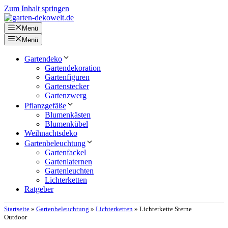
Zum Inhalt springen
Menü
Menü
Gartendeko
Gartendekoration
Gartenfiguren
Gartenstecker
Gartenzwerg
Pflanzgefäße
Blumenkästen
Blumenkübel
Weihnachtsdeko
Gartenbeleuchtung
Gartenfackel
Gartenlaternen
Gartenleuchten
Lichterketten
Ratgeber
Startseite
»
Gartenbeleuchtung
»
Lichterketten
»
Lichterkette Sterne
Outdoor