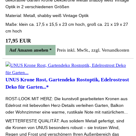
dekorative Garten Krone Dekokrone Metall shabby weiß Vintage
Optik in 2 verschiedenen Größen
Material: Metall, shabby weiß Vintage Optik
Maße: klein ca. 17,5 x 15,5 x 23 cm hoch, groß ca. 21 x 19 x 27
cm hoch
17,95 EUR
Preis inkl. MwSt., zzgl. Versandkosten
Auf Amazon ansehen *
UNUS Krone Rost, Gartendeko Rostoptik, Edelrostrost
Deko für Garten...*
ROST-LOOK MIT HERZ: Die kunstvoll gearbeiteten Kronen aus
Edelrost mit liebevollen Herz-Details verleihen Garten, Balkon
oder Wohnzimmer eine warme, rustikale Note mit natürlichem...
WETTERFESTE QUALITÄT: Aus solidem Metall gefertigt, sind
die Kronen von UNUS besonders robust – sie trotzen Wind,
Regen und Frost und verschönern Ihren Außenbereich das