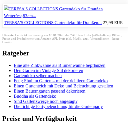
TERESA'S COLLECTIONS Gartendeko für Draußen...
27,99 EUR
Hinweis:
Letzte Aktualisierung am 18.01.2026 der *Affiliate Links (=Werbelinks)| Bilder ,
Preise und Produkttexte von Amazon API,
Preis inkl. MwSt., zzgl. Versandkosten - keine
Gewähr
Ratgeber
Eine alte Zinkwanne als Blumenwanne bepflanzen
Den Garten im Vintage Stil dekorieren
Gartendeko selber machen
Feng Shui im Garten – mit der richtigen Gartendeko
Einen Gartenteich mit Deko und Beleuchtung gestalten
Einen Bauerngarten passend dekorieren
Buddha als Gartendeko
Sind Gartenzwerge noch angesagt?
Die richtige Partybeleuchtung für die Gartenparty
Preise und Verfügbarkeit