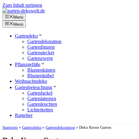
Zum Inhalt springen
Menü
Menü
Gartendeko
Gartendekoration
Gartenfiguren
Gartenstecker
Gartenzwerg
Pflanzgefäße
Blumenkästen
Blumenkübel
Weihnachtsdeko
Gartenbeleuchtung
Gartenfackel
Gartenlaternen
Gartenleuchten
Lichterketten
Ratgeber
Startseite
»
Gartendeko
»
Gartendekoration
»
Deko Krone Garten