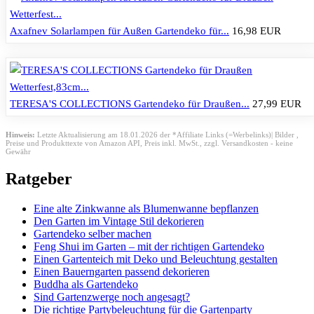
Axafnev Solarlampen für Außen Gartendeko für...
16,98 EUR
TERESA'S COLLECTIONS Gartendeko für Draußen...
27,99 EUR
Hinweis:
Letzte Aktualisierung am 18.01.2026 der *Affiliate Links (=Werbelinks)| Bilder ,
Preise und Produkttexte von Amazon API,
Preis inkl. MwSt., zzgl. Versandkosten - keine
Gewähr
Ratgeber
Eine alte Zinkwanne als Blumenwanne bepflanzen
Den Garten im Vintage Stil dekorieren
Gartendeko selber machen
Feng Shui im Garten – mit der richtigen Gartendeko
Einen Gartenteich mit Deko und Beleuchtung gestalten
Einen Bauerngarten passend dekorieren
Buddha als Gartendeko
Sind Gartenzwerge noch angesagt?
Die richtige Partybeleuchtung für die Gartenparty