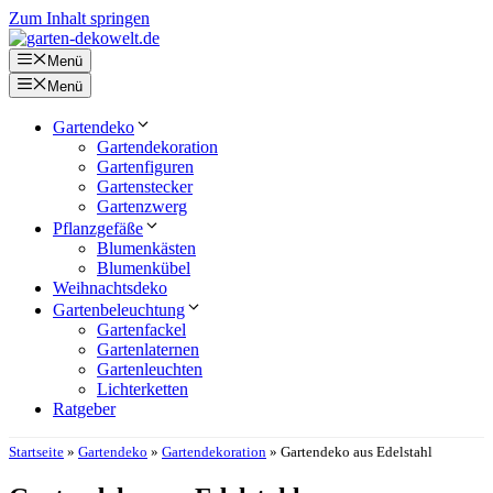
Zum Inhalt springen
Menü
Menü
Gartendeko
Gartendekoration
Gartenfiguren
Gartenstecker
Gartenzwerg
Pflanzgefäße
Blumenkästen
Blumenkübel
Weihnachtsdeko
Gartenbeleuchtung
Gartenfackel
Gartenlaternen
Gartenleuchten
Lichterketten
Ratgeber
Startseite
»
Gartendeko
»
Gartendekoration
»
Gartendeko aus Edelstahl