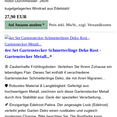
Rotor-Durchmesser: 28cm
kugelgelagertes Windrad aus Edelstahl
27,90 EUR
Preis inkl. MwSt., zzgl. Versandkosten
Auf Amazon ansehen *
4er Set Gartenstecker Schmetterlinge Deko Rost -
Gartenstecker Metall...*
🦋 Zauberhafte Frühlingsboten: Verleihen Sie Ihrem Zuhause ein
lebendiges Flair. Dieses Set enthält 4 verschiedene
Gartenstecker Schmetterlinge Deko, die mit ihren filigranen...
🛡️ Robustes Material & Langlebigkeit: Gefertigt aus
hochwertigem Metall, zeichnen sich diese Gartenstecker Metall
durch ihre Stabilität aus. Dank der speziellen Verarbeitung...
🍂 Einzigartige Edelrost-Patina: Der angesagte Look (Edelrost)
verleiht jeder Garten Deko einen rustikalen und zugleich
modernen Charme. Bitte beachten Sie: Die Rostfarbe kann...