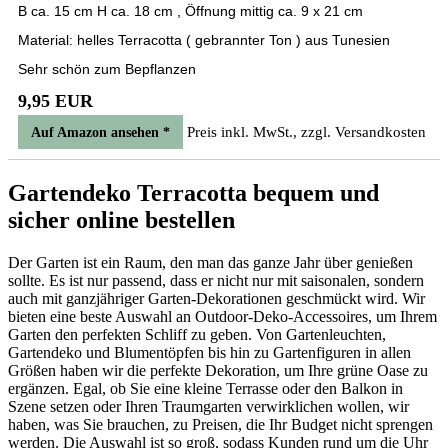
B ca. 15 cm H ca. 18 cm , Öffnung mittig ca. 9 x 21 cm
Material: helles Terracotta ( gebrannter Ton ) aus Tunesien
Sehr schön zum Bepflanzen
9,95 EUR
Preis inkl. MwSt., zzgl. Versandkosten
Auf Amazon ansehen *
Gartendeko Terracotta bequem und
sicher online bestellen
Der Garten ist ein Raum, den man das ganze Jahr über genießen
sollte. Es ist nur passend, dass er nicht nur mit saisonalen, sondern
auch mit ganzjähriger Garten-Dekorationen geschmückt wird. Wir
bieten eine beste Auswahl an Outdoor-Deko-Accessoires, um Ihrem
Garten den perfekten Schliff zu geben. Von Gartenleuchten,
Gartendeko und Blumentöpfen bis hin zu Gartenfiguren in allen
Größen haben wir die perfekte Dekoration, um Ihre grüne Oase zu
ergänzen. Egal, ob Sie eine kleine Terrasse oder den Balkon in
Szene setzen oder Ihren Traumgarten verwirklichen wollen, wir
haben, was Sie brauchen, zu Preisen, die Ihr Budget nicht sprengen
werden. Die Auswahl ist so groß, sodass Kunden rund um die Uhr