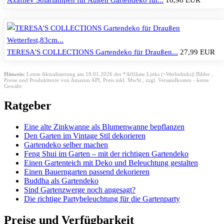
Axafnev Solarlampen für Außen Gartendeko für...
16,98 EUR
TERESA'S COLLECTIONS Gartendeko für Draußen...
27,99 EUR
Hinweis:
Letzte Aktualisierung am 18.01.2026 der *Affiliate Links (=Werbelinks)| Bilder ,
Preise und Produkttexte von Amazon API,
Preis inkl. MwSt., zzgl. Versandkosten - keine
Gewähr
Ratgeber
Eine alte Zinkwanne als Blumenwanne bepflanzen
Den Garten im Vintage Stil dekorieren
Gartendeko selber machen
Feng Shui im Garten – mit der richtigen Gartendeko
Einen Gartenteich mit Deko und Beleuchtung gestalten
Einen Bauerngarten passend dekorieren
Buddha als Gartendeko
Sind Gartenzwerge noch angesagt?
Die richtige Partybeleuchtung für die Gartenparty
Preise und Verfügbarkeit