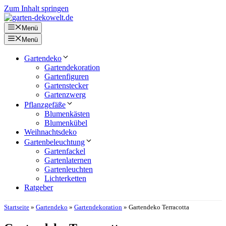
Zum Inhalt springen
Menü
Menü
Gartendeko
Gartendekoration
Gartenfiguren
Gartenstecker
Gartenzwerg
Pflanzgefäße
Blumenkästen
Blumenkübel
Weihnachtsdeko
Gartenbeleuchtung
Gartenfackel
Gartenlaternen
Gartenleuchten
Lichterketten
Ratgeber
Startseite
»
Gartendeko
»
Gartendekoration
»
Gartendeko Terracotta