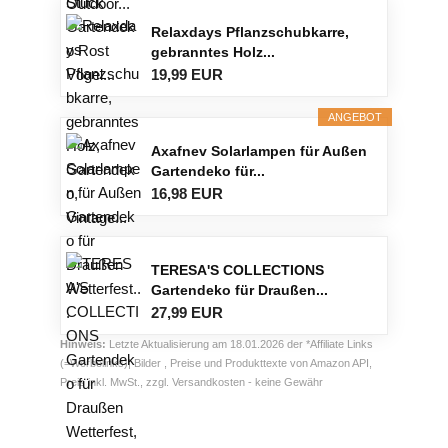
Relaxdays Pflanzschubkarre,
gebranntes Holz...
19,99 EUR
ANGEBOT
Axafnev Solarlampen für Außen
Gartendeko für...
16,98 EUR
TERESA'S COLLECTIONS
Gartendeko für Draußen...
27,99 EUR
Hinweis:
Letzte Aktualisierung am 18.01.2026 der *Affiliate Links
(=Werbelinks)| Bilder , Preise und Produkttexte von Amazon API,
Preis inkl. MwSt., zzgl. Versandkosten - keine Gewähr