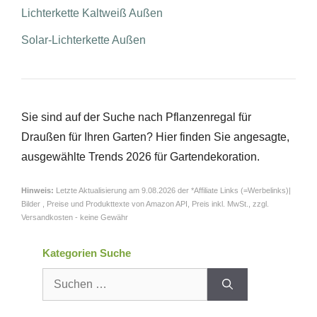
Lichterkette Kaltweiß Außen
Solar-Lichterkette Außen
Sie sind auf der Suche nach Pflanzenregal für
Draußen für Ihren Garten? Hier finden Sie angesagte,
ausgewählte Trends 2026 für Gartendekoration.
Hinweis:
Letzte Aktualisierung am 9.08.2026 der *Affiliate Links (=Werbelinks)|
Bilder , Preise und Produkttexte von Amazon API,
Preis inkl. MwSt., zzgl.
Versandkosten - keine Gewähr
Kategorien Suche
Suchen
nach: