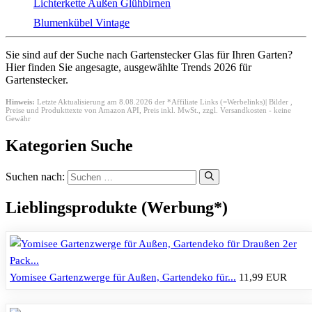
Lichterkette Außen Glühbirnen
Blumenkübel Vintage
Sie sind auf der Suche nach Gartenstecker Glas für Ihren Garten?
Hier finden Sie angesagte, ausgewählte Trends 2026 für
Gartenstecker.
Hinweis:
Letzte Aktualisierung am 8.08.2026 der *Affiliate Links (=Werbelinks)| Bilder ,
Preise und Produkttexte von Amazon API,
Preis inkl. MwSt., zzgl. Versandkosten - keine
Gewähr
Kategorien Suche
Suchen nach:
Lieblingsprodukte (Werbung*)
Yomisee Gartenzwerge für Außen, Gartendeko für...
11,99 EUR