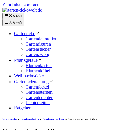
Zum Inhalt springen
Menü
Menü
Gartendeko
Gartendekoration
Gartenfiguren
Gartenstecker
Gartenzwerg
Pflanzgefäße
Blumenkästen
Blumenkübel
Weihnachtsdeko
Gartenbeleuchtung
Gartenfackel
Gartenlaternen
Gartenleuchten
Lichterketten
Ratgeber
Startseite
»
Gartendeko
»
Gartenstecker
»
Gartenstecker Glas