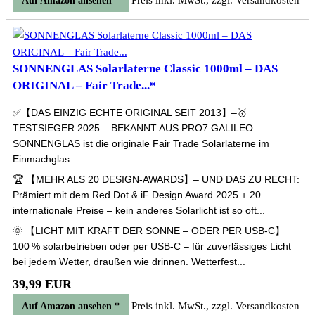
Preis inkl. MwSt., zzgl. Versandkosten
Auf Amazon ansehen *
SONNENGLAS Solarlaterne Classic 1000ml – DAS
ORIGINAL – Fair Trade...*
✅【DAS EINZIG ECHTE ORIGINAL SEIT 2013】–🥇
TESTSIEGER 2025 – BEKANNT AUS PRO7 GALILEO:
SONNENGLAS ist die originale Fair Trade Solarlaterne im
Einmachglas...
🏆 【MEHR ALS 20 DESIGN-AWARDS】– UND DAS ZU RECHT:
Prämiert mit dem Red Dot & iF Design Award 2025 + 20
internationale Preise – kein anderes Solarlicht ist so oft...
🌞 【LICHT MIT KRAFT DER SONNE – ODER PER USB-C】
100 % solarbetrieben oder per USB-C – für zuverlässiges Licht
bei jedem Wetter, draußen wie drinnen. Wetterfest...
39,99 EUR
Preis inkl. MwSt., zzgl. Versandkosten
Auf Amazon ansehen *