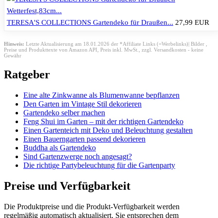
TERESA'S COLLECTIONS Gartendeko für Draußen...
27,99 EUR
Hinweis:
Letzte Aktualisierung am 18.01.2026 der *Affiliate Links (=Werbelinks)| Bilder ,
Preise und Produkttexte von Amazon API,
Preis inkl. MwSt., zzgl. Versandkosten - keine
Gewähr
Ratgeber
Eine alte Zinkwanne als Blumenwanne bepflanzen
Den Garten im Vintage Stil dekorieren
Gartendeko selber machen
Feng Shui im Garten – mit der richtigen Gartendeko
Einen Gartenteich mit Deko und Beleuchtung gestalten
Einen Bauerngarten passend dekorieren
Buddha als Gartendeko
Sind Gartenzwerge noch angesagt?
Die richtige Partybeleuchtung für die Gartenparty
Preise und Verfügbarkeit
Die Produktpreise und die Produkt-Verfügbarkeit werden
regelmäßig automatisch aktualisiert. Sie entsprechen dem