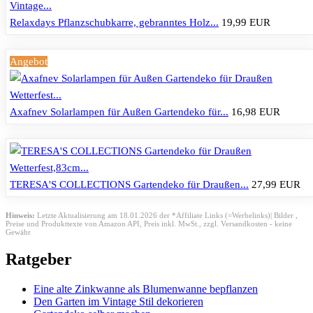
Relaxdays Pflanzschubkarre, gebranntes Holz...
19,99 EUR
Angebot
Axafnev Solarlampen für Außen Gartendeko für...
16,98 EUR
TERESA'S COLLECTIONS Gartendeko für Draußen...
27,99 EUR
Hinweis:
Letzte Aktualisierung am 18.01.2026 der *Affiliate Links (=Werbelinks)| Bilder ,
Preise und Produkttexte von Amazon API,
Preis inkl. MwSt., zzgl. Versandkosten - keine
Gewähr
Ratgeber
Eine alte Zinkwanne als Blumenwanne bepflanzen
Den Garten im Vintage Stil dekorieren