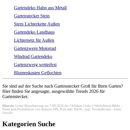
Gartendeko Hahn aus Metall
Gartenstecker Stein
Stern Lichterkette Außen
Gartendeko Landhaus
Lichternetz für Außen
Gartenzwerg Motorrad
Windrad Gartendeko
Gartenzwerg wetterfest
Blumenkasten Geflochten
Sie sind auf der Suche nach Gartenstecker Groß für Ihren Garten?
Hier finden Sie angesagte, ausgewählte Trends 2026 für
Gartenstecker.
Hinweis:
Letzte Aktualisierung am 7.08.2026 der *Affiliate Links (=Werbelinks)| Bilder ,
Preise und Produkttexte von Amazon API,
Preis inkl. MwSt., zzgl. Versandkosten - keine
Gewähr
Kategorien Suche