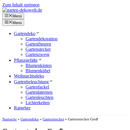
Zum Inhalt springen
Menü
Menü
Gartendeko
Gartendekoration
Gartenfiguren
Gartenstecker
Gartenzwerg
Pflanzgefäße
Blumenkästen
Blumenkübel
Weihnachtsdeko
Gartenbeleuchtung
Gartenfackel
Gartenlaternen
Gartenleuchten
Lichterketten
Ratgeber
Startseite
»
Gartendeko
»
Gartenstecker
»
Gartenstecker Groß