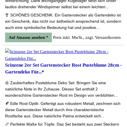
Windrichtung. Dank leichtgängiger Kugellager setzt sich unser
lautlos drehender Windspinner selbst bei einem leichten...
🎐 SCHÖNES GESCHENK: Ein Gartenstecker als Gartendeko ist
ein Geschenk, das nicht nur ästhetisch ansprechend ist, sondern
auch eine symbolische Bedeutung hat und positive...
Preis inkl. MwSt., zzgl. Versandkosten
Auf Amazon ansehen *
Scinzene 2er Set Gartenstecker Rost Pusteblume 28cm -
Gartendeko Für...*
🌼 Zauberhaftes Pusteblume Deko Set: Bringen Sie eine
natürliche Note in Ihr Zuhause. Dieses Set enthält 2
wunderschöne Gartenstecker Rost im Design von verblühten...
🍂 Edle Rost-Optik: Gefertigt aus robustem Metall, zeichnen sich
diese Gartenstecker Metall durch ihre charakteristische
Rostfarbe aus. Diese natürliche Patina entwickelt sich...
📏 Perfekte Maße für Töpfe: Das Set besteht aus zwei Steckern