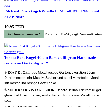
Edelrost Feuerkugel/Windlicht Metall D15 L98cm auf
STAB rost*
19,95 EUR
Preis inkl. MwSt., zzgl. Versandkosten
Auf Amazon ansehen *
Terma Rost Kugel 40 cm Barock filigran Handmade
Germany Gartenfigur...*
🌼𝐑𝐎𝐒𝐓 𝐊𝐔𝐆𝐄𝐋: aus Metall rostige Gartendekoration 30cm
Durchmesser sehr Massiv, Sauber und stabil Verarbeitet Metall
mit Rostpatina rostige Gartendeko
🌼𝐌𝐎𝐃𝐄𝐑𝐍𝐄𝐑 𝐕𝐈𝐍𝐓𝐀𝐆𝐄 𝐋𝐎𝐎𝐊: Unsere Terma Edelrost Kugel
glänzt mit Ihrem matten, rostfarbenen Korpus aus Metall und ist
so...