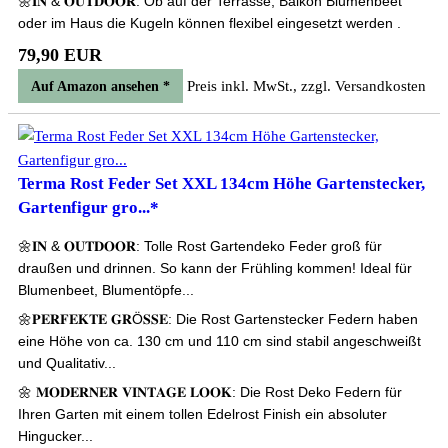
🌼𝐈𝐍 & 𝐎𝐔𝐓𝐃𝐎𝐎𝐑: Ob auf der Terrasse, Balkon Blumenbeet
oder im Haus die Kugeln können flexibel eingesetzt werden .
79,90 EUR
Preis inkl. MwSt., zzgl. Versandkosten
Auf Amazon ansehen *
Terma Rost Feder Set XXL 134cm Höhe Gartenstecker,
Gartenfigur gro...*
🌼𝐈𝐍 & 𝐎𝐔𝐓𝐃𝐎𝐎𝐑: Tolle Rost Gartendeko Feder groß für
draußen und drinnen. So kann der Frühling kommen! Ideal für
Blumenbeet, Blumentöpfe...
🌼𝐏𝐄𝐑𝐅𝐄𝐊𝐓𝐄 𝐆𝐑Ö𝐒𝐒𝐄: Die Rost Gartenstecker Federn haben
eine Höhe von ca. 130 cm und 110 cm sind stabil angeschweißt
und Qualitativ...
🌼 𝐌𝐎𝐃𝐄𝐑𝐍𝐄𝐑 𝐕𝐈𝐍𝐓𝐀𝐆𝐄 𝐋𝐎𝐎𝐊: Die Rost Deko Federn für
Ihren Garten mit einem tollen Edelrost Finish ein absoluter
Hingucker...