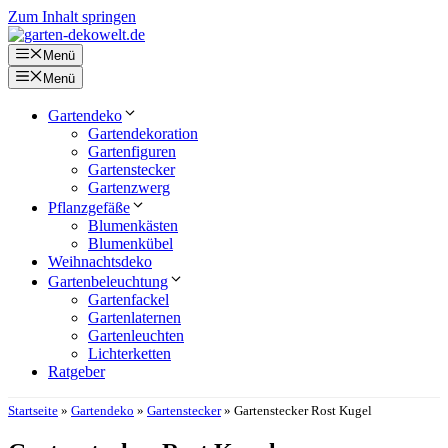
Zum Inhalt springen
Menü
Menü
Gartendeko
Gartendekoration
Gartenfiguren
Gartenstecker
Gartenzwerg
Pflanzgefäße
Blumenkästen
Blumenkübel
Weihnachtsdeko
Gartenbeleuchtung
Gartenfackel
Gartenlaternen
Gartenleuchten
Lichterketten
Ratgeber
Startseite
»
Gartendeko
»
Gartenstecker
»
Gartenstecker Rost Kugel