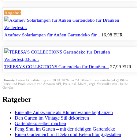
Angebot
Axafnev Solarlampen für Außen Gartendeko für...
16,98 EUR
TERESA'S COLLECTIONS Gartendeko für Draußen...
27,99 EUR
Hinweis:
Letzte Aktualisierung am 18.01.2026 der *Affiliate Links (=Werbelinks)| Bilder ,
Preise und Produkttexte von Amazon API,
Preis inkl. MwSt., zzgl. Versandkosten - keine
Gewähr
Ratgeber
Eine alte Zinkwanne als Blumenwanne bepflanzen
Den Garten im Vintage Stil dekorieren
Gartendeko selber machen
Feng Shui im Garten – mit der richtigen Gartendeko
Einen Gartenteich mit Deko und Beleuchtung gestalten