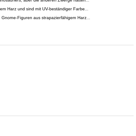
inosauriers, aber die anderen Zwerge hatten...
gem Harz und sind mit UV-beständiger Farbe...
e Gnome-Figuren aus strapazierfähigem Harz...