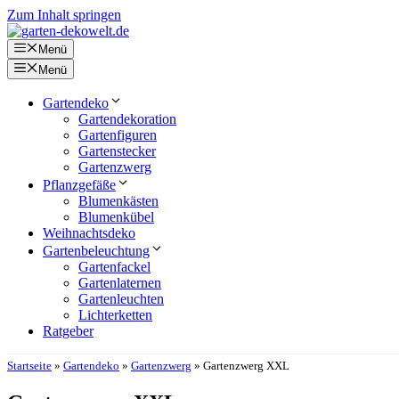
Zum Inhalt springen
Menü
Menü
Gartendeko
Gartendekoration
Gartenfiguren
Gartenstecker
Gartenzwerg
Pflanzgefäße
Blumenkästen
Blumenkübel
Weihnachtsdeko
Gartenbeleuchtung
Gartenfackel
Gartenlaternen
Gartenleuchten
Lichterketten
Ratgeber
Startseite
»
Gartendeko
»
Gartenzwerg
»
Gartenzwerg XXL