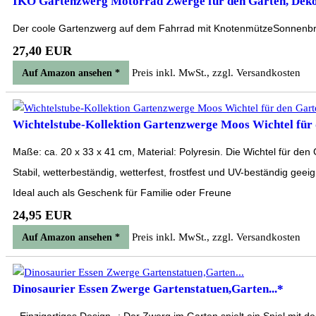
IKO Gartenzwerg Motorrad Zwerge für den Garten, Dekora
Der coole Gartenzwerg auf dem Fahrrad mit KnotenmützeSonnenbrill
27,40 EUR
Preis inkl. MwSt., zzgl. Versandkosten
Auf Amazon ansehen *
Wichtelstube-Kollektion Gartenzwerge Moos Wichtel für 
Maße: ca. 20 x 33 x 41 cm, Material: Polyresin. Die Wichtel für d
Stabil, wetterbeständig, wetterfest, frostfest und UV-beständig gee
Ideal auch als Geschenk für Familie oder Freune
24,95 EUR
Preis inkl. MwSt., zzgl. Versandkosten
Auf Amazon ansehen *
Dinosaurier Essen Zwerge Gartenstatuen,Garten...*