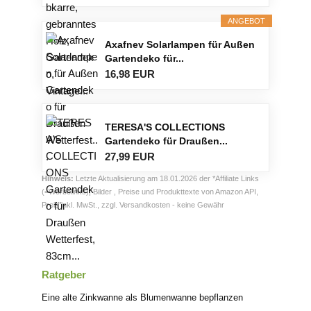
ANGEBOT
Axafnev Solarlampen für Außen
Gartendeko für...
16,98 EUR
TERESA'S COLLECTIONS
Gartendeko für Draußen...
27,99 EUR
Hinweis:
Letzte Aktualisierung am 18.01.2026 der *Affiliate Links
(=Werbelinks)| Bilder , Preise und Produkttexte von Amazon API,
Preis inkl. MwSt., zzgl. Versandkosten - keine Gewähr
Ratgeber
Eine alte Zinkwanne als Blumenwanne bepflanzen