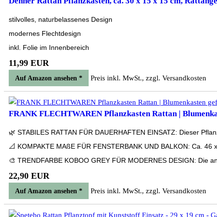
Dehner Rattan Pflanzkasten, ca. 30 x 15 x 15 cm, Rattangef
stilvolles, naturbelassenes Design
modernes Flechtdesign
inkl. Folie im Innenbereich
11,99 EUR
Preis inkl. MwSt., zzgl. Versandkosten
Auf Amazon ansehen *
FRANK FLECHTWAREN Pflanzkasten Rattan | Blumenkaste
🌿 STABILES RATTAN FÜR DAUERHAFTEN EINSATZ: Dieser Pflanzkasten a
📐 KOMPAKTE MAßE FÜR FENSTERBANK UND BALKON: Ca. 46 x 16 x 15
🎨 TRENDFARBE KOBOO GREY FÜR MODERNES DESIGN: Die angesagte 
22,90 EUR
Preis inkl. MwSt., zzgl. Versandkosten
Auf Amazon ansehen *