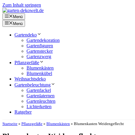
Zum Inhalt springen
Menü
Menü
Gartendeko
Gartendekoration
Gartenfiguren
Gartenstecker
Gartenzwerg
Pflanzgefäße
Blumenkästen
Blumenkübel
Weihnachtsdeko
Gartenbeleuchtung
Gartenfackel
Gartenlaternen
Gartenleuchten
Lichterketten
Ratgeber
Startseite
»
Pflanzgefäße
»
Blumenkästen
»
Blumenkasten Weidengeflecht