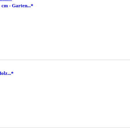
 cm - Garten...*
olz...*