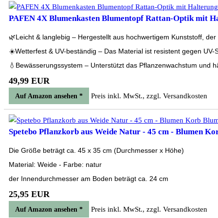
PAFEN 4X Blumenkasten Blumentopf Rattan-Optik mit Hal
🌿Leicht & langlebig – Hergestellt aus hochwertigem Kunststoff, d
☀️Wetterfest & UV-beständig – Das Material ist resistent gegen UV-
💧Bewässerungssystem – Unterstützt das Pflanzenwachstum und häl
49,99 EUR
Preis inkl. MwSt., zzgl. Versandkosten
Auf Amazon ansehen *
Spetebo Pflanzkorb aus Weide Natur - 45 cm - Blumen Kor
Die Größe beträgt ca. 45 x 35 cm (Durchmesser x Höhe)
Material: Weide - Farbe: natur
der Innendurchmesser am Boden beträgt ca. 24 cm
25,95 EUR
Preis inkl. MwSt., zzgl. Versandkosten
Auf Amazon ansehen *