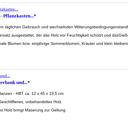
Pflanzkasten...*
em täglichen Gebrauch und wechselnden Witterungsbedingungenstandhält
insatz ausgestattet, der das Holz vor Feuchtigkeit schützt und dasGieß
onale Blumen bzw. einjährige Sommerblumen, Kräuter und klein bleibend
erbank und...*
flanzen - HBT ca. 12 x 45 x 19,5 cm
Geschliffenes, unbehandeltes Holz
es Holz bringt Maserung zur Geltung