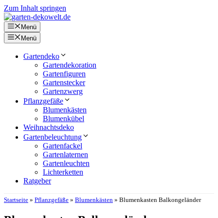
Zum Inhalt springen
Menü
Menü
Gartendeko
Gartendekoration
Gartenfiguren
Gartenstecker
Gartenzwerg
Pflanzgefäße
Blumenkästen
Blumenkübel
Weihnachtsdeko
Gartenbeleuchtung
Gartenfackel
Gartenlaternen
Gartenleuchten
Lichterketten
Ratgeber
Startseite
»
Pflanzgefäße
»
Blumenkästen
»
Blumenkasten Balkongeländer