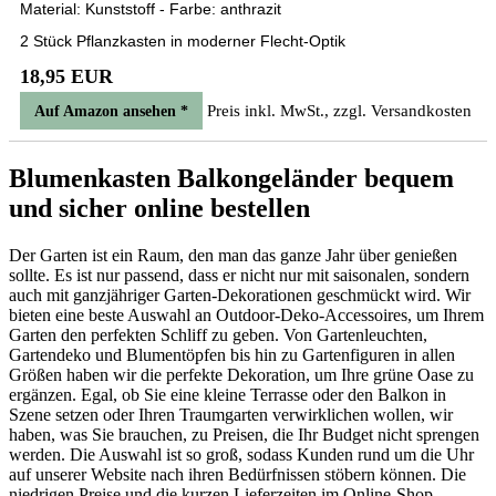
Material: Kunststoff - Farbe: anthrazit
2 Stück Pflanzkasten in moderner Flecht-Optik
18,95 EUR
Preis inkl. MwSt., zzgl. Versandkosten
Auf Amazon ansehen *
Blumenkasten Balkongeländer bequem
und sicher online bestellen
Der Garten ist ein Raum, den man das ganze Jahr über genießen
sollte. Es ist nur passend, dass er nicht nur mit saisonalen, sondern
auch mit ganzjähriger Garten-Dekorationen geschmückt wird. Wir
bieten eine beste Auswahl an Outdoor-Deko-Accessoires, um Ihrem
Garten den perfekten Schliff zu geben. Von Gartenleuchten,
Gartendeko und Blumentöpfen bis hin zu Gartenfiguren in allen
Größen haben wir die perfekte Dekoration, um Ihre grüne Oase zu
ergänzen. Egal, ob Sie eine kleine Terrasse oder den Balkon in
Szene setzen oder Ihren Traumgarten verwirklichen wollen, wir
haben, was Sie brauchen, zu Preisen, die Ihr Budget nicht sprengen
werden. Die Auswahl ist so groß, sodass Kunden rund um die Uhr
auf unserer Website nach ihren Bedürfnissen stöbern können. Die
niedrigen Preise und die kurzen Lieferzeiten im Online-Shop