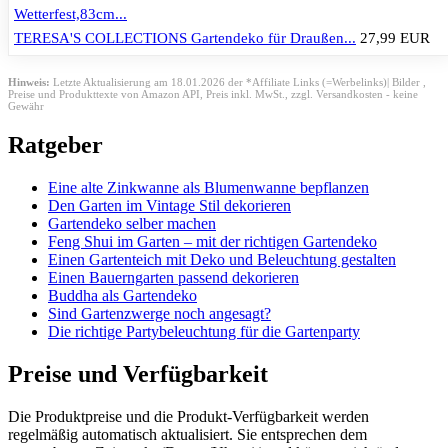
TERESA'S COLLECTIONS Gartendeko für Draußen...
27,99 EUR
Hinweis:
Letzte Aktualisierung am 18.01.2026 der *Affiliate Links (=Werbelinks)| Bilder ,
Preise und Produkttexte von Amazon API,
Preis inkl. MwSt., zzgl. Versandkosten - keine
Gewähr
Ratgeber
Eine alte Zinkwanne als Blumenwanne bepflanzen
Den Garten im Vintage Stil dekorieren
Gartendeko selber machen
Feng Shui im Garten – mit der richtigen Gartendeko
Einen Gartenteich mit Deko und Beleuchtung gestalten
Einen Bauerngarten passend dekorieren
Buddha als Gartendeko
Sind Gartenzwerge noch angesagt?
Die richtige Partybeleuchtung für die Gartenparty
Preise und Verfügbarkeit
Die Produktpreise und die Produkt-Verfügbarkeit werden
regelmäßig automatisch aktualisiert. Sie entsprechen dem